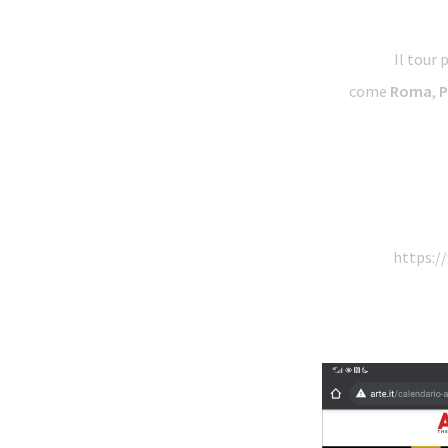
Il tour 
come
Roma
,
P
https:/