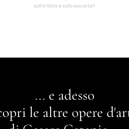
sull'Artista e sulla sua arte?
... e adesso
copri le altre opere d'ar