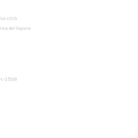
rse città
rica del Vapore
rt-37509