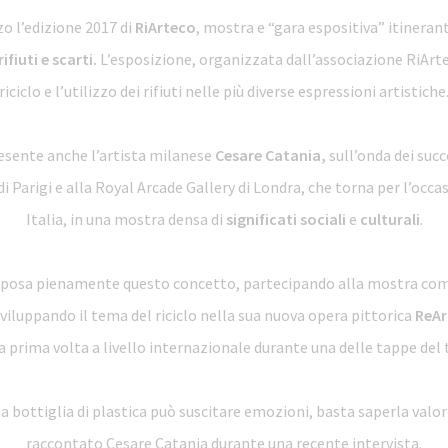
zo l’edizione 2017 di
RiArteco
, mostra e “gara espositiva” itineran
ifiuti e scarti.
L’esposizione, organizzata dall’associazione RiArt
riciclo e l’utilizzo dei rifiuti nelle più diverse espressioni artistiche
esente anche l’artista milanese
Cesare Catania,
sull’onda dei succ
 di Parigi e alla Royal Arcade Gallery di Londra, che torna per l’occa
Italia, in una mostra densa di
significati
sociali
e
culturali
.
sposa pienamente questo concetto, partecipando alla mostra com
viluppando il tema del riciclo nella sua nuova opera pittorica
ReAr
a prima volta a livello internazionale durante una delle tappe del 
a bottiglia di plastica può suscitare emozioni, basta saperla valor
raccontato Cesare Catania durante una recente intervista.