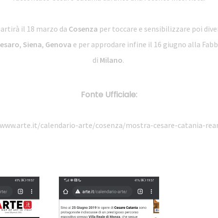
partirà il 18 marzo da
Cosenza
per toccare e sensibilizzare poi dive
esaro
,
Siena
,
Genova
e per approdare infine il 16 giugno alla Fabb
di
Milano
.
Fonte Ufficiale:
/www.arte.it/calendario-arte/cosenza/mostra-cesare-catania-rea