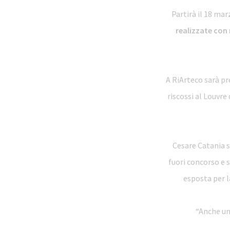
Partirà il 18 mar
realizzate con r
A RiArteco sarà pr
riscossi al Louvre
Cesare Catania 
fuori concorso e s
esposta per l
“Anche un