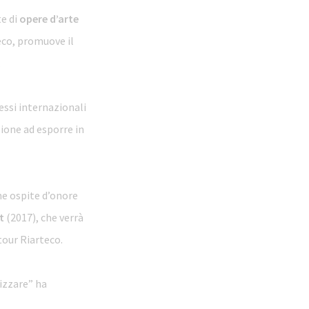
te di
opere d’arte
eco, promuove il
.
essi internazionali
sione ad esporre in
e ospite d’onore
t
(2017), che verrà
tour Riarteco.
izzare” ha