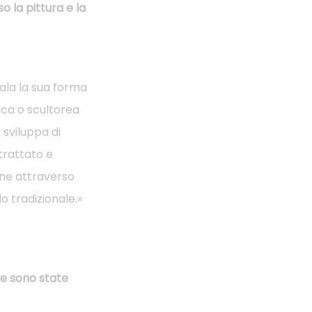
 la pittura e la
ala la sua forma
ica o scultorea
a sviluppa di
trattato e
one attraverso
lo tradizionale.»
me sono state