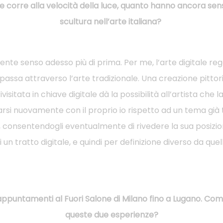
 corre alla velocità della luce, quanto hanno ancora senso
scultura nell’arte italiana?
nte senso adesso più di prima. Per me, l’arte digitale reg
 passa attraverso l’arte tradizionale. Una creazione pittor
visitata in chiave digitale dà la possibilità all’artista che l
rsi nuovamente con il proprio io rispetto ad un tema già 
 consentendogli eventualmente di rivedere la sua posizi
 un tratto digitale, e quindi per definizione diverso da quel
appuntamenti al Fuori Salone di Milano fino a Lugano. Co
queste due esperienze?