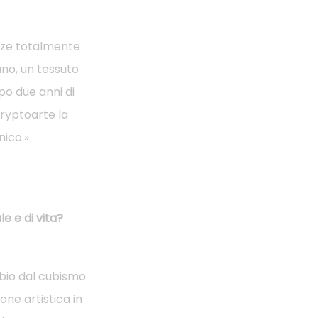
enze totalmente
bano, un tessuto
po due anni di
Cryptoarte la
nico.»
le e di vita?
bbio dal cubismo
one artistica in