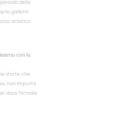
 periodo della
pria galleria
orso artistico
nissimo con la
rme d’arte che
nso, non importa
 per dare formale