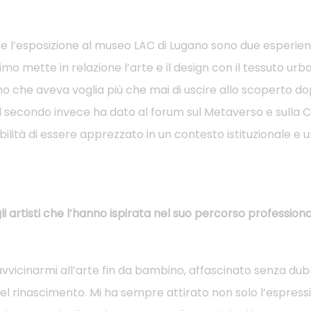
e e l’esposizione al museo LAC di Lugano sono due esperi
primo mette in relazione l’arte e il design con il tessuto ur
ano che aveva voglia più che mai di uscire allo scoperto do
Il secondo invece ha dato al forum sul Metaverso e sulla 
bilità di essere apprezzato in un contesto istituzionale e u
li artisti che l’hanno ispirata nel suo percorso professiona
 avvicinarmi all’arte fin da bambino, affascinato senza du
el rinascimento. Mi ha sempre attirato non solo l’espressi