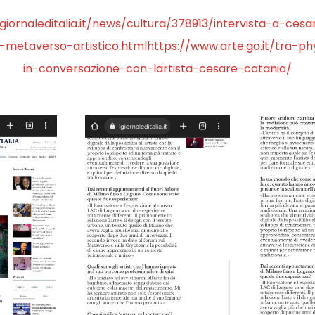
giornaleditalia.it/news/cultura/378913/intervista-a-cesa
l-metaverso-artistico.htmlhttps://www.arte.go.it/tra-phy
in-conversazione-con-lartista-cesare-catania/