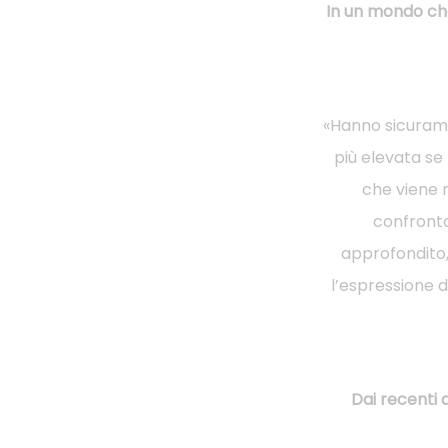
In un mondo che
«Hanno sicurame
più elevata se
che viene ri
confronta
approfondito,
l’espressione di
Dai recenti 