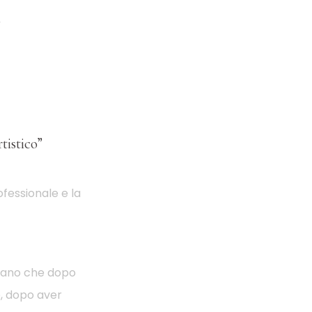
tistico”
rofessionale e la
liano che dopo
ro, dopo aver