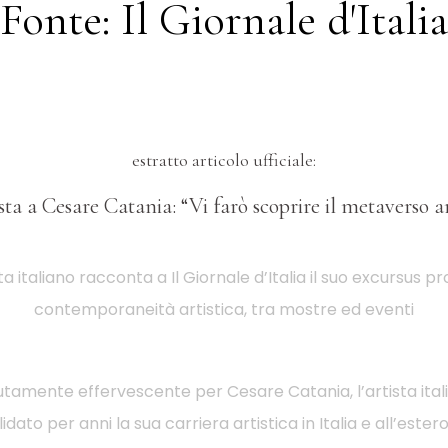
Fonte: Il Giornale d'Italia
estratto articolo ufficiale:
sta a Cesare Catania: “Vi farò scoprire il metaverso ar
ta italiano racconta a Il Giornale d’Italia il suo excursus p
contemporaneità artistica, tra mostre ed eventi
utamente effervescente per Cesare Catania, l’artista ita
dato per anni la sua carriera artistica in Italia e all’este