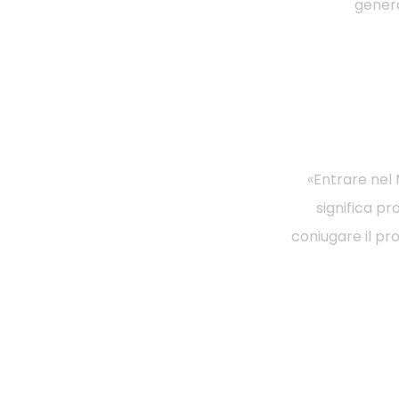
genera
«Entrare nel 
significa pr
coniugare il pr