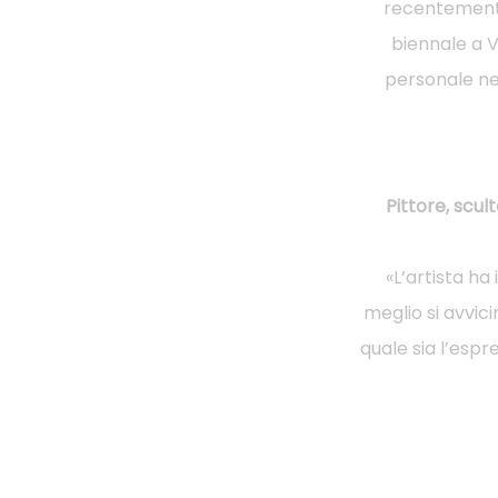
recentemente 
biennale a V
personale nel
Pittore, scul
«L’artista ha
meglio si avvic
quale sia l’espr