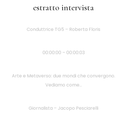
estratto intervista
Conduttrice TG5 – Roberta Floris
00:00:00 – 00:00:03
Arte e Metaverso: due mondi che convergono.
Vediamo come…
Giornalista – Jacopo Pesciarelli