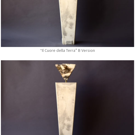
“Il Cuore della Terra” B Version