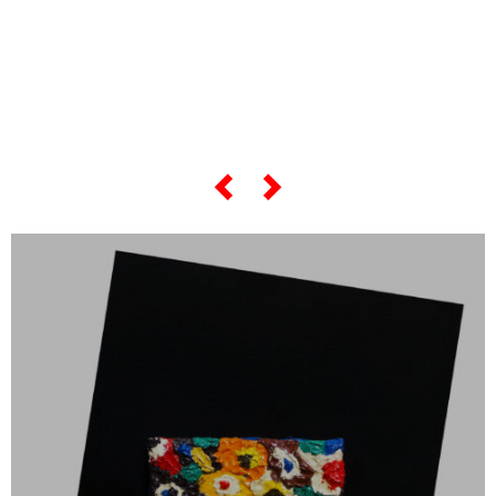
... e se vuoi sapere tutto sulle sue
"opere più celebri",
scorri lo slider qui sotto ...