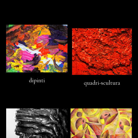
dipinti
quadri-scultura