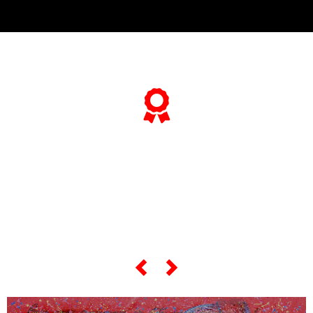
... e se vuoi sapere tutto sulle sue
"opere più celebri",
scorri lo slider qui sotto ...