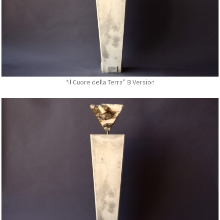
“Il Cuore della Terra” B Version