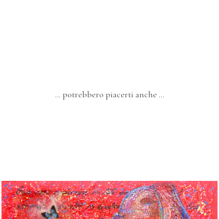
… potrebbero piacerti anche …
DIPINTI
Quarantanove – “Donna che Dipinge”