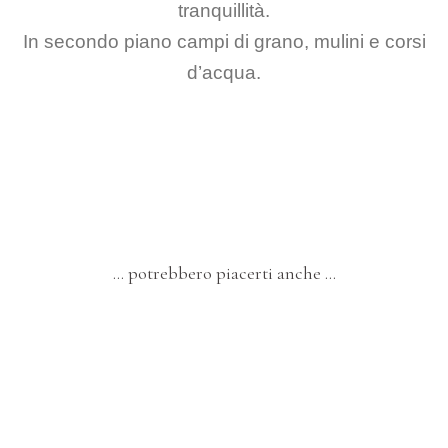
tranquillità.
In secondo piano campi di grano, mulini e corsi
d’acqua.
… potrebbero piacerti anche …
DIPINTI
Quarantanove – “Donna che Dipinge”