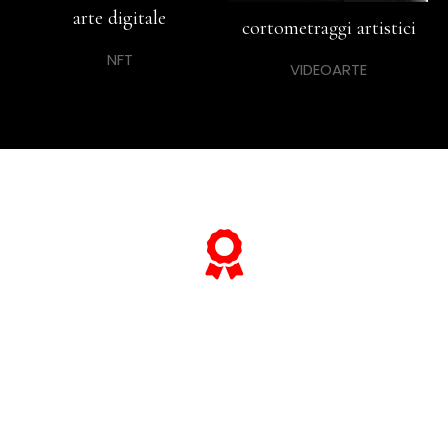
arte digitale
cortometraggi artistici
NFT
VIDEOARTE
... e se vuoi sapere tutto sulle sue
"opere più celebri",
scorri lo slider qui sotto ...