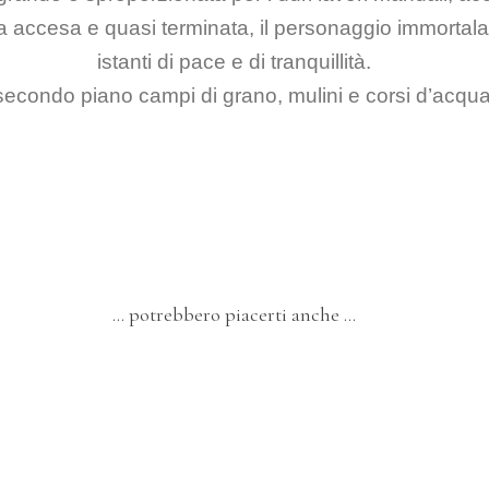
ta accesa e quasi terminata, il personaggio immortal
istanti di pace e di tranquillità.
secondo piano campi di grano, mulini e corsi d’acqua
… potrebbero piacerti anche …
MUSICA
DIPINTI
Ventiquattro – “Sintesi del Terzetto
Jazz”