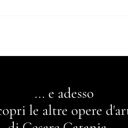
... e adesso
copri le altre opere d'ar
di Cesare Catania ...