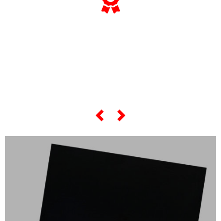
... e se vuoi sapere tutto sulle sue
"opere più celebri",
scorri lo slider qui sotto ...