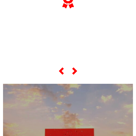
... e se vuoi sapere tutto sulle sue
"opere più celebri",
scorri lo slider qui sotto ...