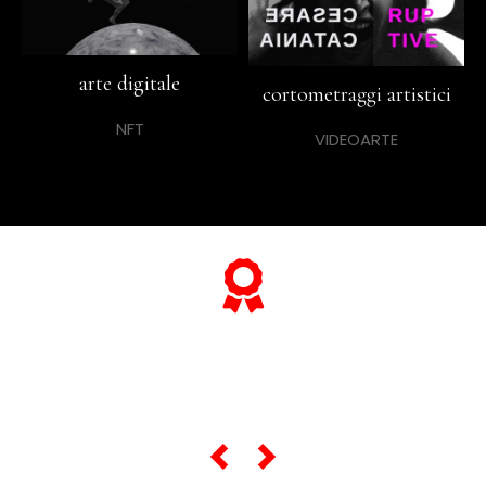
arte digitale
cortometraggi artistici
NFT
VIDEOARTE
... e se vuoi sapere tutto sulle sue
"opere più celebri",
scorri lo slider qui sotto ...