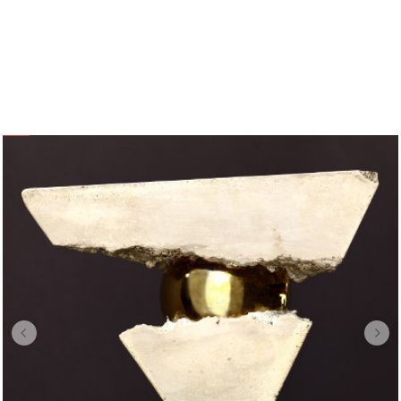
SCU
OPERE IN MOSTRA A PIACENZA 2023
Cinquantaquattro – Cinquantacinque –
LA TERRA
Cinquantasei – Cinquantasette – “La Bocca dell
I PIU' POPOLARI
(B-C-D-E Version)