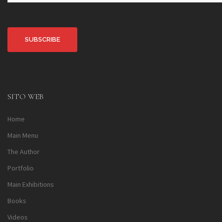
Alternative:
SITO WEB
Home
Main Menu
The Author
Portfolio
Main Exhibitions
Books
Videos