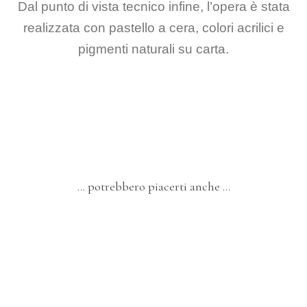
Dal punto di vista tecnico infine, l’opera è stata
realizzata con pastello a cera, colori acrilici e
pigmenti naturali su carta.
… potrebbero piacerti anche …
VECCHI E GIOVANI
DIPINTI
Ventidue – “La Nonna all’Uncinetto”