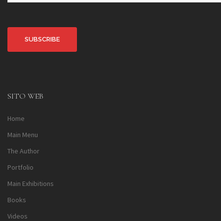
Alternative:
SITO WEB
Home
Main Menu
The Author
Portfolio
Main Exhibitions
Books
Videos