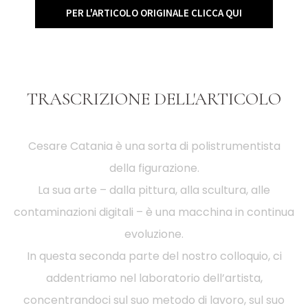
PER L'ARTICOLO ORIGINALE CLICCA QUI
TRASCRIZIONE DELL'ARTICOLO
Cesare Catania è una sorta di polistrumentista
della figurazione.
La sua arte – dalla pittura, alla scultura, alle
contaminazioni digitali – è una macchina in continua
evoluzione.
In questa seconda parte del nostro colloquio, ci
addentriamo nel laboratorio dell’artista,
concentrandoci sul suo metodo di lavoro, sul suo