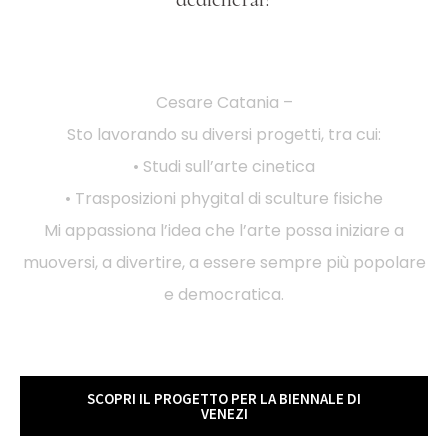
Cesare Catania –
Sto lavorando su diversi progetti, tra cui:
• Studi sull’arte cinetica
• Trasposizioni phygital di sculture fisiche
Mi appassiona l’idea che l’arte possa iniziare a
muoversi, a divertire, a essere sempre più popolare
e democratica.
SCOPRI IL PROGETTO PER LA BIENNALE DI
VENEZI