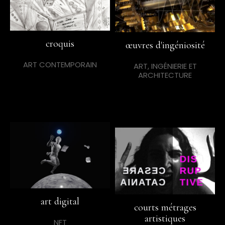
croquis
œuvres d'ingéniosité
ART CONTEMPORAIN
ART, INGÉNIERIE ET
ARCHITECTURE
art digital
courts métrages
artistiques
NFT