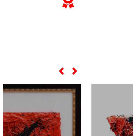
... e se vuoi sapere tutto sulle sue
"opere più celebri",
scorri lo slider qui sotto ...