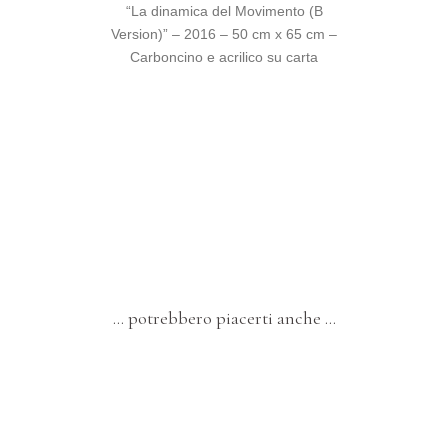
“La dinamica del Movimento (B
Version)” – 2016 – 50 cm x 65 cm –
Carboncino e acrilico su carta
… potrebbero piacerti anche …
I PIU' POPOLARI
DIPINTI
AMORE E ABBRACCI
OPERE IN MOSTRA A PIACENZA 2023
"GLI ABBRACCI"