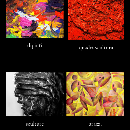
dipinti
quadri-scultura
sculture
arazzi