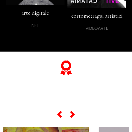
arte digitale
cortometraggi artistici
NFT
VIDEOARTE
... e se vuoi sapere tutto sulle sue
"opere più celebri",
scorri lo slider qui sotto ...