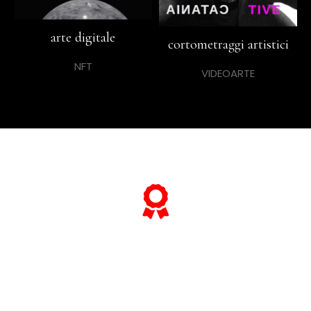
arte digitale
cortometraggi artistici
NFT
VIDEOARTE
... e se vuoi sapere tutto sulle sue
"opere più celebri",
scorri lo slider qui sotto ...