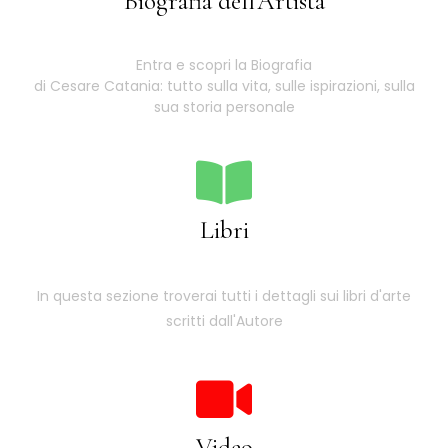
Biografia dell'Artista
Entra e scopri la Biografia
di Cesare Catania: tutto sulla vita, sulle ispirazioni, sulla
sua storia personale
Libri
In questa sezione troverai tutti i dettagli sui libri d'arte
scritti dall'Autore
Video