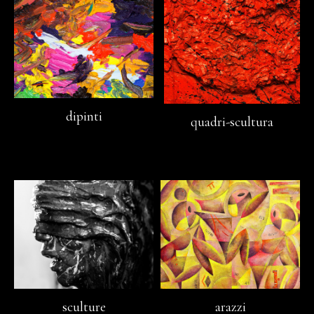
dipinti
quadri-scultura
sculture
arazzi