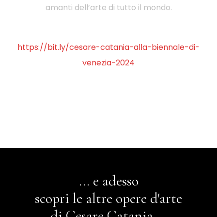
amanti dell’arte di tutto il mondo.
https://bit.ly/cesare-catania-alla-biennale-di-
venezia-2024
... e adesso
scopri le altre opere d'arte
di Cesare Catania ...