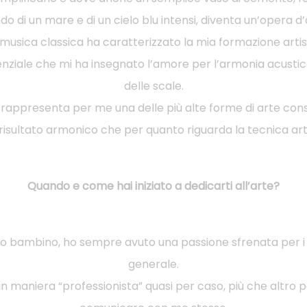
do di un mare e di un cielo blu intensi, diventa un’opera d’
usica classica ha caratterizzato la mia formazione artist
nziale che mi ha insegnato l’amore per l’armonia acustica 
delle scale.
i rappresenta per me una delle più alte forme di arte cons
risultato armonico che per quanto riguarda la tecnica arti
Quando e come hai iniziato a dedicarti all’arte?
 bambino, ho sempre avuto una passione sfrenata per i col
generale.
 in maniera “professionista” quasi per caso, più che altro pe