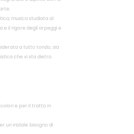
arte.
ica; musica studiata al
e il rigore degli arpeggi e
iderata a tutto tondo, sia
stica che vi sta dietro.
ori e per il tratto in
r un iniziale bisogno di