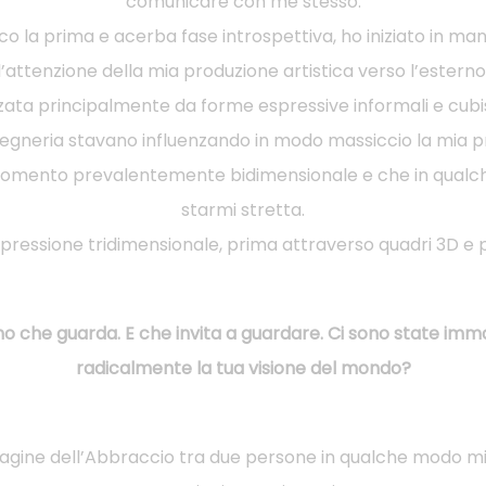
comunicare con me stesso.
isco la prima e acerba fase introspettiva, ho iniziato in ma
l’attenzione della mia produzione artistica verso l’esterno
zzata principalmente da forme espressive informali e cubist
ingegneria stavano influenzando in modo massiccio la mia p
momento prevalentemente bidimensionale e che in qualch
starmi stretta.
espressione tridimensionale, prima attraverso quadri 3D e p
mo che guarda. E che invita a guardare. Ci sono state im
radicalmente la tua visione del mondo?
agine dell’Abbraccio tra due persone in qualche modo m