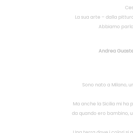
Ces
La sua arte – dalla pittur
Abbiamo parlato
Andrea Guaste
Sono nato a Milano, un
Ma anche la Sicilia mi ha
da quando ero bambino, un
Una terra dove i colori s