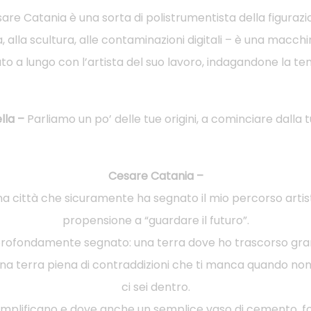
are Catania è una sorta di polistrumentista della figurazi
a, alla scultura, alle contaminazioni digitali – è una macch
 a lungo con l’artista del suo lavoro, indagandone la ten
lla –
Parliamo un po’ delle tue origini, a cominciare dalla t
Cesare Catania –
a città che sicuramente ha segnato il mio percorso artist
propensione a “guardare il futuro”.
 profondamente segnato: una terra dove ho trascorso gran 
a terra piena di contraddizioni che ti manca quando non l
ci sei dentro.
i amplificano e dove anche un semplice vaso di cemento, fo