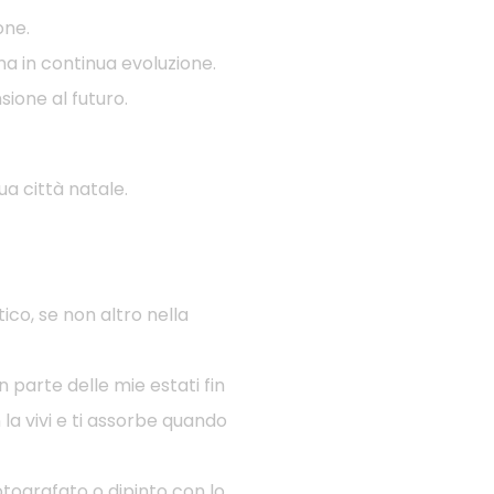
one.
ina in continua evoluzione.
sione al futuro.
ua città natale.
ico, se non altro nella
parte delle mie estati fin
a vivi e ti assorbe quando
tografato o dipinto con lo