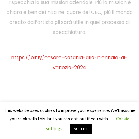
rispecchia la sua mission aziendale. Più la mission è
chiara e ben definita nel cuore del CEO, più il mondo
creato dall’artista gli sarà utile in quel processo di
specchiatura.
https://bit.ly/cesare-catania-alla-biennale-di-
venezia-2024
This website uses cookies to improve your experience. We'll assume
you're ok with this, but you can opt-out if you wish.
Cookie
settings
ACCEPT