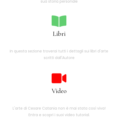
sua storia personale
Libri
In questa sezione troverai tutti i dettagli sui libri d'arte
scritti dall'Autore
Video
L'arte di Cesare Catania non è mai stata così viva!
Entra e scopri i suoi video tutorial.