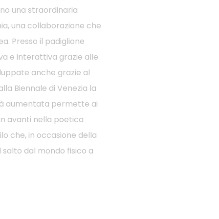
nno una straordinaria
ania, una collaborazione che
a. Presso il padiglione
a e interattiva grazie alle
iluppate anche grazie al
lla Biennale di Venezia la
ealtà aumentata permette ai
in avanti nella poetica
ilo che, in occasione della
l salto dal mondo fisico a