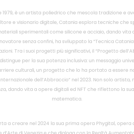
 1979, è un artista poliedrico che mescola tradizione e av
ltore e visionario digitale, Catania esplora tecniche che sp
 materiali sperimentali come silicone e acciaio, dando vita
Innovatore senza confini, ha sviluppato la “Tecnica Catani
oni. Tra i suoi progetti più significativi, il “Progetto dell
 distingue per la sua potenza inclusiva: un messaggio univer
riere culturali, un progetto che lo ha portato a esser
Internazionale dell’Abbraccio” nel 2023. Non solo artista,
za, dando vita a opere digitali ed NFT che riflettono la s
matematica.
a a creare nel 2024 la sua prima opera Phygital, opera 
 d’Arte di Venezia e che dialoga con la Realtà Aumentata e 