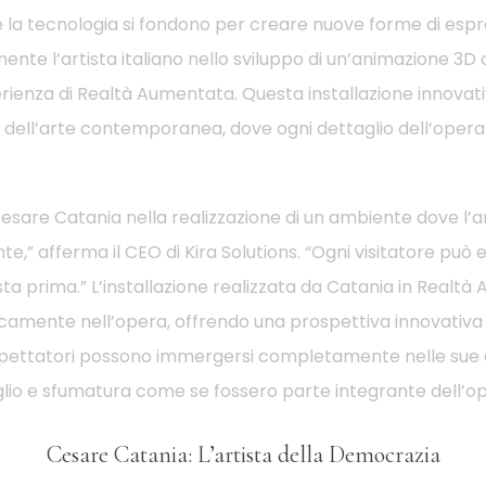
 e la tecnologia si fondono per creare nuove forme di espr
te l’artista italiano nello sviluppo di un’animazione 3D
ienza di Realtà Aumentata. Questa installazione innovativ
 dell’arte contemporanea, dove ogni dettaglio dell’opera 
are Catania nella realizzazione di un ambiente dove l’ar
,” afferma il CEO di Kira Solutions. “Ogni visitatore può 
sta prima.” L’installazione realizzata da Catania in Realtà A
sicamente nell’opera, offrendo una prospettiva innovativ
Gli spettatori possono immergersi completamente nelle sue
glio e sfumatura come se fossero parte integrante dell’op
Cesare Catania: L’artista della Democrazia