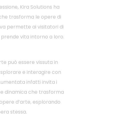
essione, Kira Solutions ha
 che trasforma le opere di
a permette ai visitatori di
prende vita intorno a loro.
te può essere vissuta in
esplorare e interagire con
umentata infatti invita i
a e dinamica che trasforma
 opere d’arte, esplorando
era stessa.