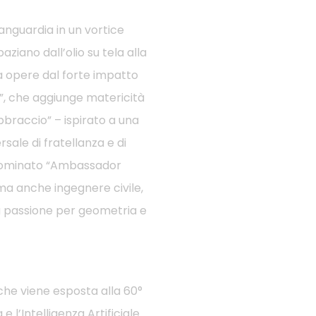
anguardia in un vortice
aziano dall’olio su tela alla
 a opere dal forte impatto
a”, che aggiunge matericità
’Abbraccio” – ispirato a una
sale di fratellanza e di
e nominato “Ambassador
 ma anche ingegnere civile,
ua passione per geometria e
che viene esposta alla 60°
l’Intelligenza Artificiale.