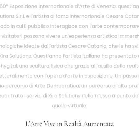
la 60° Esposizione Internazionale d’Arte di Venezia, quest’a
utions S.r.l. e l’artista di fama internazionale Cesare Cat
modo in cui il pubblico interagisce con l’arte contemporane
visitatori possono vivere un’esperienza artistica immersiv
cnologiche ideate dall’artista Cesare Catania, che le ha sv
ira Solutions. Quest’anno l’artista italiano ha presentato a
ygital, una scultura fisica che grazie all’ausilio della r
” letteralmente con l’opera d’arte in esposizione. Un passo 
suo percorso di Arte Democratica, un percorso di alto prof
ncontrato i servizi di Kira Solutions nella messa a punto de
quello virtuale.
L’Arte Vive in Realtà Aumentata