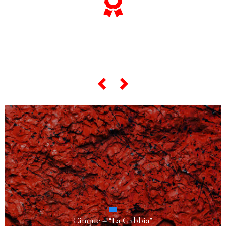
... e se vuoi sapere tutto sulle sue
"opere più celebri",
scorri lo slider qui sotto ...
Cinque – “La Gabbia”