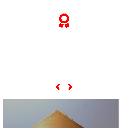
... e se vuoi sapere tutto sulle sue
"opere più celebri",
scorri lo slider qui sotto ...