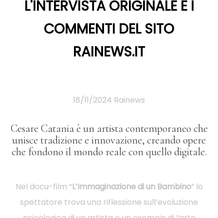
L'INTERVISTA ORIGINALE E I
COMMENTI DEL SITO
RAINEWS.IT
18/11/2024 Rainews
Cesare Catania è un artista contemporaneo che
unisce tradizione e innovazione, creando opere
che fondono il mondo reale con quello digitale.
Nel docu-film “
L’Immaginazione di un Bambino
” lo
spettatore trova una riflessione sull’evoluzione
psicologica di un artista e un esempio di “arte