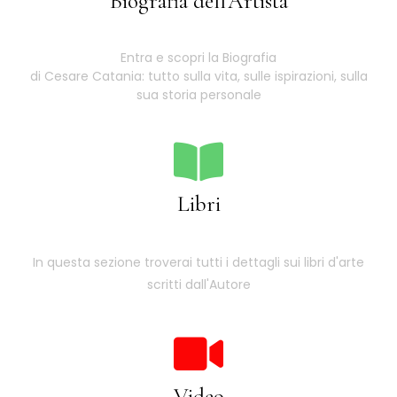
Biografia dell'Artista
Entra e scopri la Biografia
di Cesare Catania: tutto sulla vita, sulle ispirazioni, sulla
sua storia personale
Libri
In questa sezione troverai tutti i dettagli sui libri d'arte
scritti dall'Autore
Video