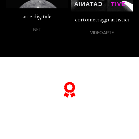
arte digitale
cortometraggi artistici
NFT
VIDEOARTE
... e se vuoi sapere tutto sulle sue
"opere più celebri",
scorri lo slider qui sotto ...