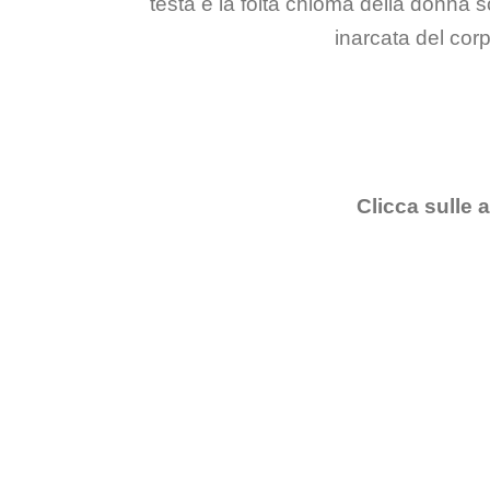
testa e la folta chioma della donna 
inarcata del corp
Clicca sulle a