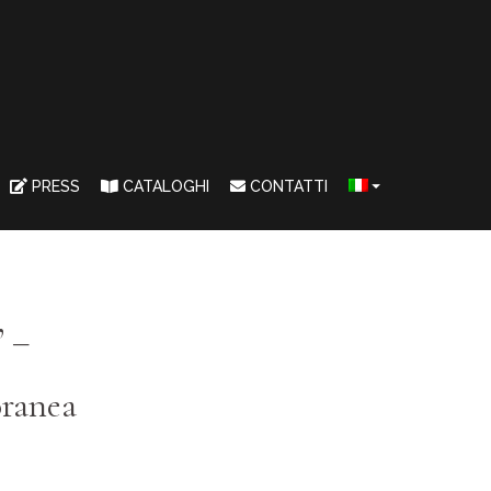
PRESS
CATALOGHI
CONTATTI
” –
oranea