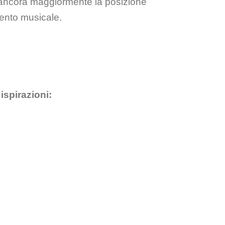
e ancora maggiormente la posizione
umento musicale.
ispirazioni: