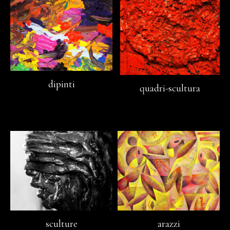
dipinti
quadri-scultura
sculture
arazzi