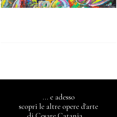
... e adesso
scopri le altre opere d'arte
di Cesare Catania ...