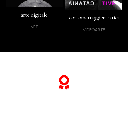
arte digitale
cortometraggi artistici
NFT
VIDEOARTE
... e se vuoi sapere tutto sulle sue
"opere più celebri",
scorri lo slider qui sotto ...