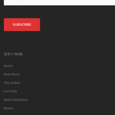
Alternative:
SITO WEB
Home
Main Menu
The Author
Portfolio
Main Exhibitions
Books