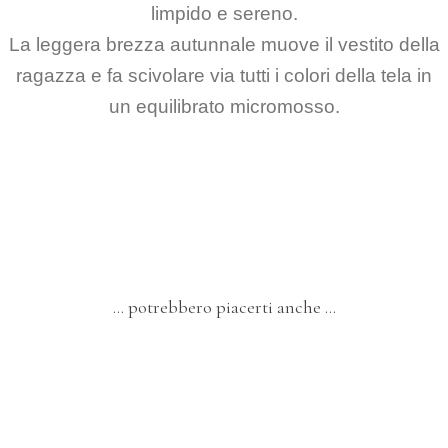
limpido e sereno.
La leggera brezza autunnale muove il vestito della
ragazza e fa scivolare via tutti i colori della tela in
un equilibrato micromosso.
… potrebbero piacerti anche …
MUSICA
DIPINTI
Ventiquattro – “Sintesi del Terzetto Jazz”