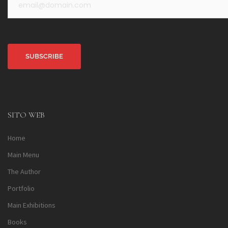
Alternative:
SITO WEB
Home
Main Menu
The Author
Portfolio
Main Exhibitions
Books