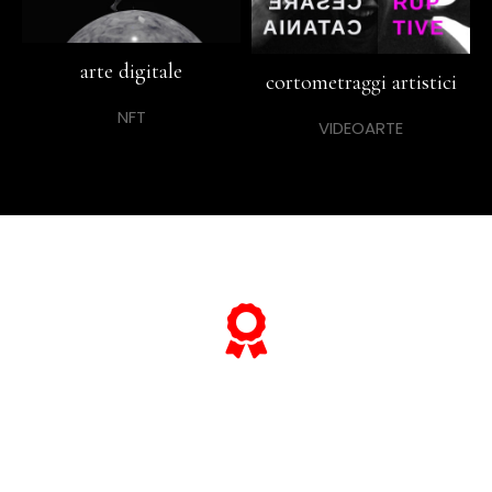
arte digitale
cortometraggi artistici
NFT
VIDEOARTE
... e se vuoi sapere tutto sulle sue
"opere più celebri",
scorri lo slider qui sotto ...