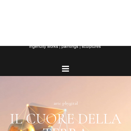
arte phygital
IL CUORE DELLA
TERRA
VERSIONE MONUMENTALE