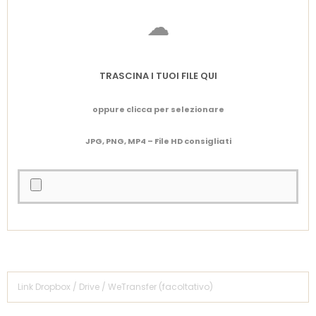
TRASCINA I TUOI FILE QUI
oppure clicca per selezionare
JPG, PNG, MP4 – File HD consigliati