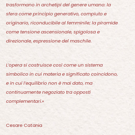
originario, riconducibile al femminile; la piramide
come tensione ascensionale, spigolosa e
direzionale, espressione del maschile.
L’opera si costruisce così come un sistema
simbolico in cui materia e significato coincidono,
e in cui l’equilibrio non è mai dato, ma
continuamente negoziato tra opposti
complementari.»
Cesare Catania
This website uses cookies to improve your experience. We'll assume
you're ok with this, but you can opt-out if you wish.
Cookie
settings
ACCEPT