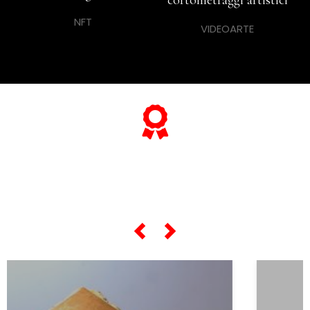
NFT
VIDEOARTE
... e se vuoi sapere tutto sulle sue
"opere più celebri",
scorri lo slider qui sotto ...